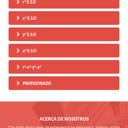
1º E.S.O
2º E.S.O
3º E.S.O
4º E.S.O
1ª-2ª-3ª-4ª
PROFESORADO
ACERCA DE NOSOTROS
Con máis de 60 anos de experiencia na ensinanza, somos un dos